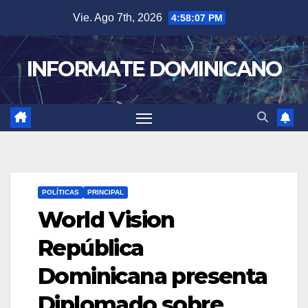
Skip
Vie. Ago 7th, 2026
4:58:08 PM
to
content
INFORMATE DOMINICANO
POLÍTICAS
PRINCIPAL
World Vision
República
Dominicana presenta
Diplomado sobre