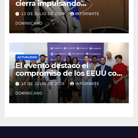
cierra impulsando
modernización, expansión y
13 DE JULIO DE 2026
INFÓRMATE
transformación institucional
DOMINICANO
ACTUALIDAD
El evento destacó el
compromiso de los EEUU con
el liderazgo, la innovación y la
10 DE JULIO DE 2026
INFÓRMATE
excelencia académica por
DOMINICANO
más de ocho décadas.