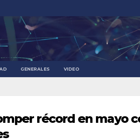
DAD
GENERALES
VIDEO
romper récord en mayo c
es