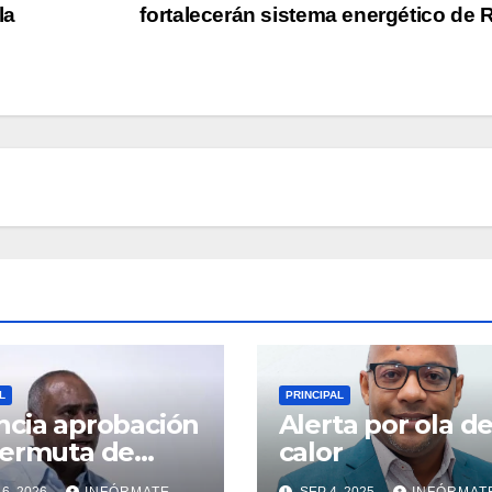
la
fortalecerán sistema energético de
L
PRINCIPAL
cia aprobación
Alerta por ola d
permuta de
calor
enos que