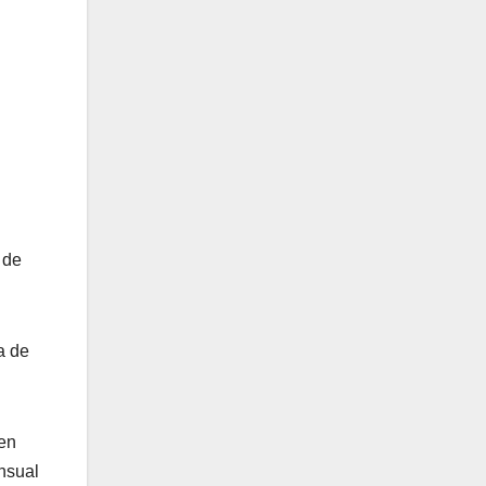
 de
a de
 en
nsual