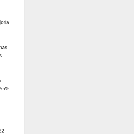
joría
onas
s
a
l 55%
22