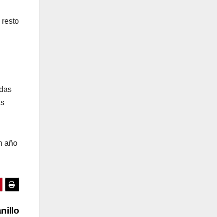
 resto
adas
as
un año
nillo