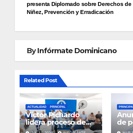
presenta Diplomado sobre Derechos de 
de
Niñez, Prevención y Erradicación
entradas
By
Infórmate Dominicano
Related Post
ACTUALIDAD
PRINCIPAL
PRINCIPA
Víctor Pichardo
Anun
lidera proceso de
de 
reestructuración y
terr