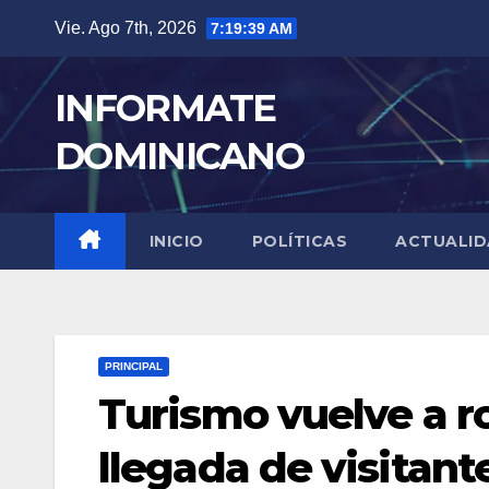
Skip
Vie. Ago 7th, 2026
7:19:40 AM
to
content
INFORMATE
DOMINICANO
INICIO
POLÍTICAS
ACTUALI
PRINCIPAL
Turismo vuelve a 
llegada de visitant