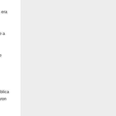
 era
e a
e
blica
aron