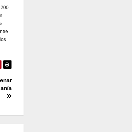
,200
en
&
ntre
ios
renar
danía