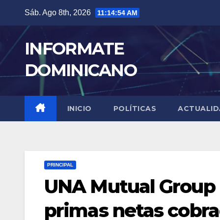
Skip
Sáb. Ago 8th, 2026
11:14:55 AM
to
content
INFORMATE
DOMINICANO
INICIO
POLÍTICAS
ACTUALI
PRINCIPAL
UNA Mutual Group 
primas netas cobr