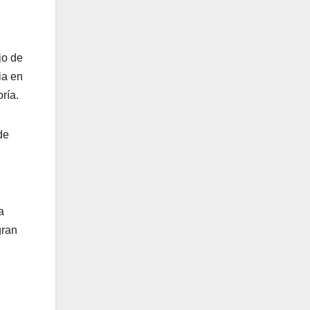
jo de
ia en
oría.
de
a
gran