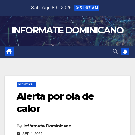
Skip
Sáb. Ago 8th, 2026
3:51:08 AM
to
content
INFORMATE DOMINICANO
PRINCIPAL
Alerta por ola de
calor
By
Infórmate Dominicano
SEP 4, 2025