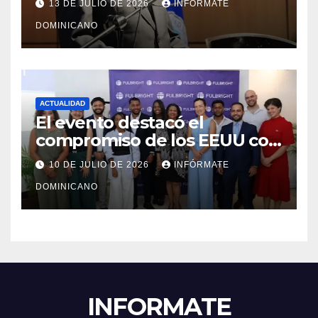
13 DE JULIO DE 2026
INFÓRMATE
transformación institucional
DOMINICANO
ACTUALIDAD
El evento destacó el
compromiso de los EEUU con
el liderazgo, la innovación y la
10 DE JULIO DE 2026
INFÓRMATE
excelencia académica por
DOMINICANO
más de ocho décadas.
INFORMATE