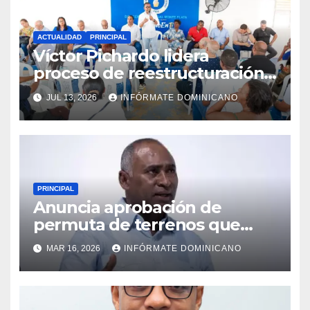
ACTUALIDAD
PRINCIPAL
Víctor Pichardo lidera
proceso de reestructuración y
fortalecimiento del PRM en
JUL 13, 2026
INFÓRMATE DOMINICANO
Monte Plata
PRINCIPAL
Anuncia aprobación de
permuta de terrenos que
garantiza títulos de
MAR 16, 2026
INFÓRMATE DOMINICANO
propiedad a familias de la
región Sur