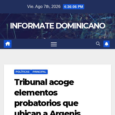
Skip
Vie. Ago 7th, 2026
4:36:07 PM
to
content
INFORMATE DOMINICANO
POLÍTICAS
PRINCIPAL
Tribunal acoge
elementos
probatorios que
ubican a Argenis