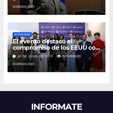
transformación institucional
DOMINICANO
ACTUALIDAD
El evento destacó el
compromiso de los EEUU con
el liderazgo, la innovación y la
10 DE JULIO DE 2026
INFÓRMATE
excelencia académica por
DOMINICANO
más de ocho décadas.
INFORMATE