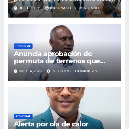
fortalecimiento del PRM en
JUL 13, 2026
INFÓRMATE DOMINICANO
Monte Plata
PRINCIPAL
Anuncia aprobación de
permuta de terrenos que
garantiza títulos de
MAR 16, 2026
INFÓRMATE DOMINICANO
propiedad a familias de la
región Sur
PRINCIPAL
Alerta por ola de calor