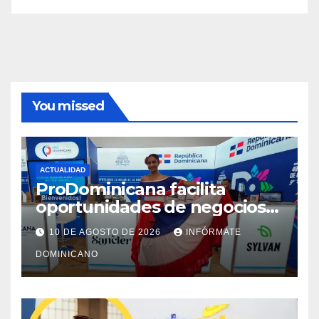
You missed
ACTUALIDAD
ProDominicana facilita
oportunidades de negocios
internacionales en 3
10 DE AGOSTO DE 2026
INFÓRMATE
mercados
DOMINICANO