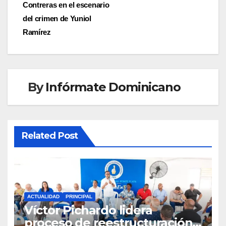
entradas
Contreras en el escenario
del crimen de Yuniol
Ramírez
By
Infórmate Dominicano
Related Post
ACTUALIDAD
PRINCIPAL
Víctor Pichardo lidera
proceso de reestructuración y