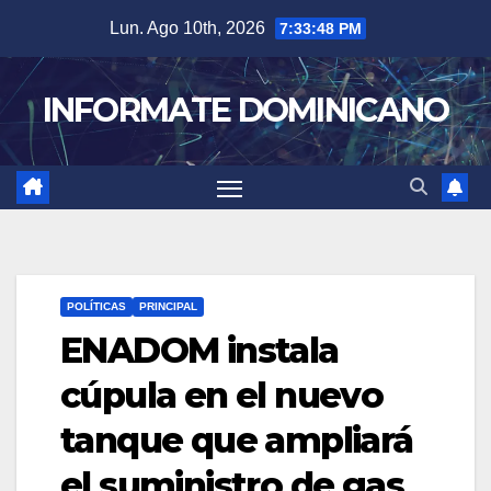
Skip
Lun. Ago 10th, 2026
7:33:49 PM
to
content
INFORMATE DOMINICANO
POLÍTICAS
PRINCIPAL
ENADOM instala
cúpula en el nuevo
tanque que ampliará
el suministro de gas