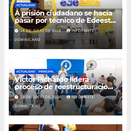
ACTUALIDAD
A prisión ciudadano se hacía
pasar por técnico de Edeeste
para estafar a dueños de
14 DE JULIO DE 2026
INFÓRMATE
comercios
DOMINICANO
ACTUALIDAD
PRINCIPAL
Víctor Pichardo lidera
proceso de reestructuración
y fortalecimiento del PRM en
13 DE JULIO DE 2026
INFÓRMATE
Monte Plata
DOMINICANO