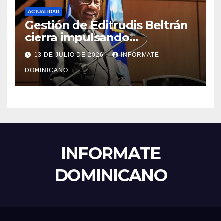
ACTUALIDAD
Gestión de Editrudis Beltrán
cierra impulsando
modernización, expansión y
13 DE JULIO DE 2026
INFÓRMATE
transformación institucional
DOMINICANO
INFORMATE
DOMINICANO