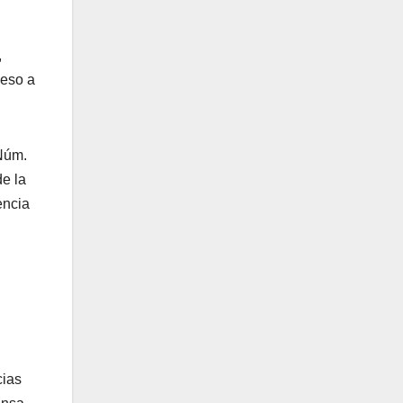
,
ceso a
 Núm.
e la
encia
cias