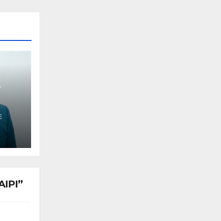
e
E
AIPI”