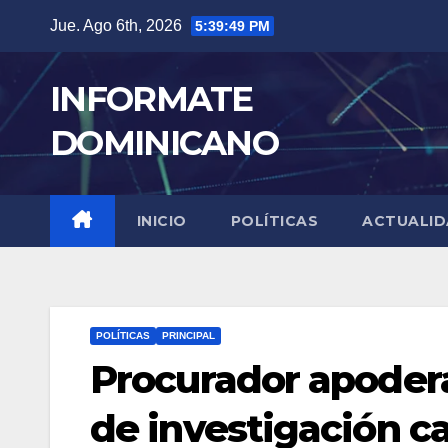
Skip
Jue. Ago 6th, 2026
5:39:49 PM
to
content
INFORMATE
DOMINICANO
INICIO
POLÍTICAS
ACTUALI
POLÍTICAS
PRINCIPAL
Procurador apodera
de investigación c