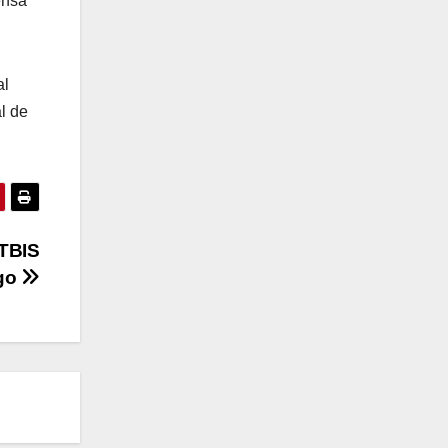
ensa
al
l de
ITBIS
ago