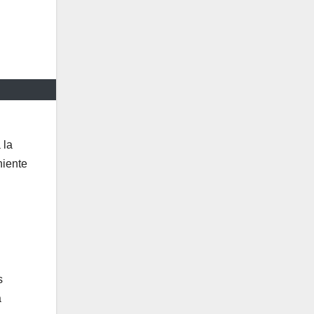
 la
niente
s
a