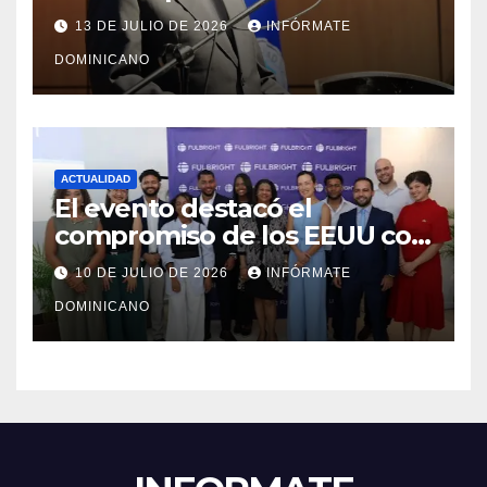
modernización, expansión y
13 DE JULIO DE 2026
INFÓRMATE
transformación institucional
DOMINICANO
ACTUALIDAD
El evento destacó el
compromiso de los EEUU con
el liderazgo, la innovación y la
10 DE JULIO DE 2026
INFÓRMATE
excelencia académica por
DOMINICANO
más de ocho décadas.