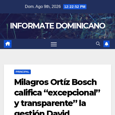
Skip
Dom. Ago 9th, 2026
12:22:53 PM
to
content
INFORMATE DOMINICANO
PRINCIPAL
Milagros Ortíz Bosch
califica “excepcional”
y transparente” la
gestión David