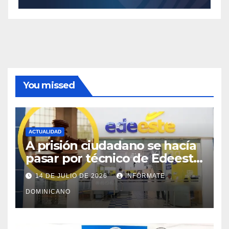
You missed
ACTUALIDAD
A prisión ciudadano se hacía
pasar por técnico de Edeeste
para estafar a dueños de
14 DE JULIO DE 2026
INFÓRMATE
comercios
DOMINICANO