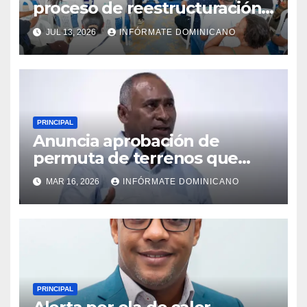
proceso de reestructuración y
fortalecimiento del PRM en
JUL 13, 2026
INFÓRMATE DOMINICANO
Monte Plata
PRINCIPAL
Anuncia aprobación de
permuta de terrenos que
garantiza títulos de
MAR 16, 2026
INFÓRMATE DOMINICANO
propiedad a familias de la
región Sur
PRINCIPAL