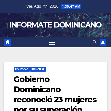
Skip
Vie. Ago 7th, 2026
4:30:48 AM
to
content
INFORMATE DOMINICANO
POLÍTICAS
PRINCIPAL
Gobierno
Dominicano
reconoció 23 mujeres
por su superación