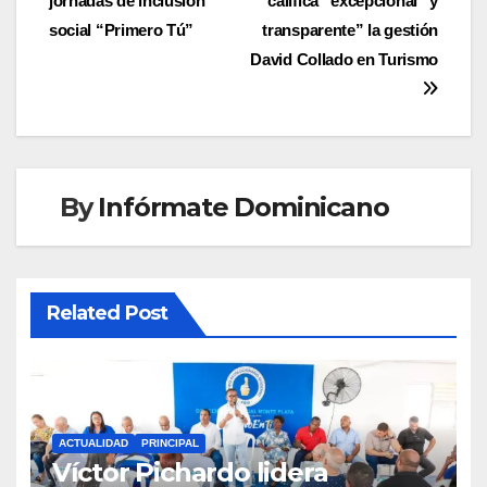
jornadas de inclusión
califica “excepcional” y
de
social “Primero Tú”
transparente” la gestión
entradas
David Collado en Turismo
By
Infórmate Dominicano
Related Post
ACTUALIDAD
PRINCIPAL
Víctor Pichardo lidera