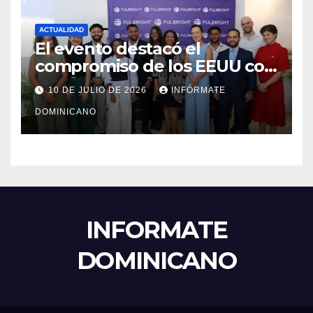
ACTUALIDAD
El evento destacó el
compromiso de los EEUU con
el liderazgo, la innovación y la
10 DE JULIO DE 2026
INFÓRMATE
excelencia académica por
DOMINICANO
más de ocho décadas.
INFORMATE
DOMINICANO