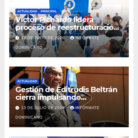
ACTUALIDAD
PRINCIPAL
Víctor Pichardo lidera
proceso de reestructuración
y fortalecimiento del PRM en
13 DE JULIO DE 2026
INFÓRMATE
Monte Plata
DOMINICANO
ACTUALIDAD
Gestión de Editrudis Beltrán
cierra impulsando
modernización, expansión y
13 DE JULIO DE 2026
INFÓRMATE
transformación institucional
DOMINICANO