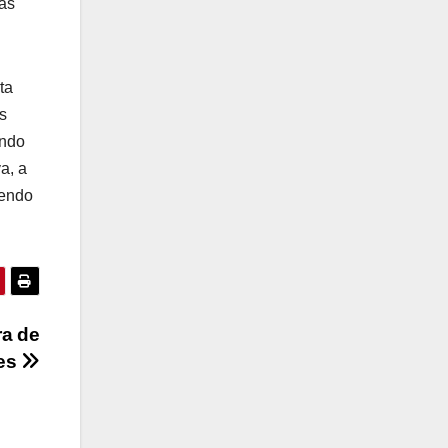
las
ta
s
undo
a, a
iendo
ra de
res