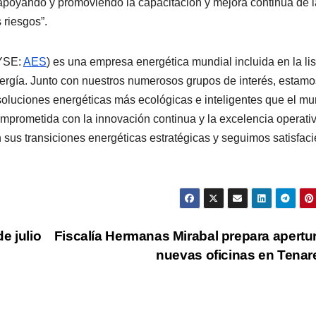
“apoyando y promoviendo la capacitación y mejora continua de 
 riesgos”.
YSE:
AES
) es una empresa energética mundial incluida en la lis
nergía. Junto con nuestros numerosos grupos de interés, estamo
soluciones energéticas más ecológicas e inteligentes que el m
omprometida con la innovación continua y la excelencia operativ
 sus transiciones energéticas estratégicas y seguimos satisfac
e julio
Fiscalía Hermanas Mirabal prepara apertu
nuevas oficinas en Tena