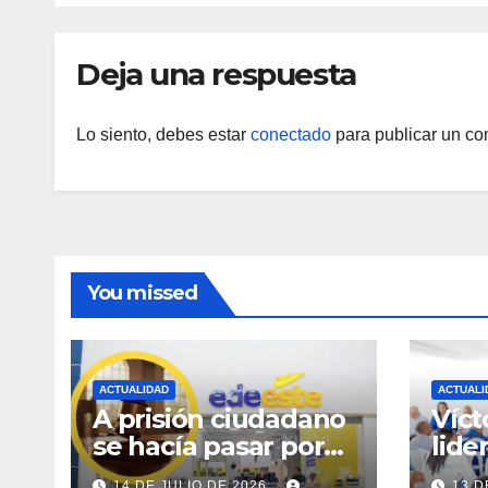
Sur
Deja una respuesta
Lo siento, debes estar
conectado
para publicar un co
You missed
ACTUALIDAD
ACTUALI
A prisión ciudadano
Víct
se hacía pasar por
lide
técnico de Edeeste
rees
14 DE JULIO DE 2026
13 D