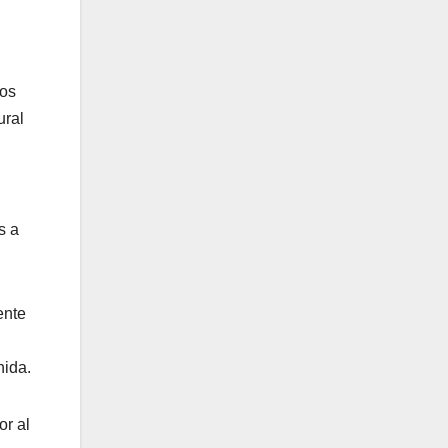
sos
ural
s a
ente
nida.
or al