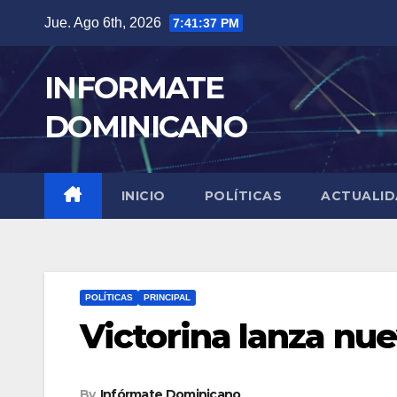
Skip
Jue. Ago 6th, 2026
7:41:38 PM
to
content
INFORMATE
DOMINICANO
INICIO
POLÍTICAS
ACTUALI
POLÍTICAS
PRINCIPAL
Victorina lanza nu
By
Infórmate Dominicano