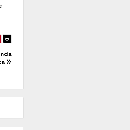
e
encia
ica