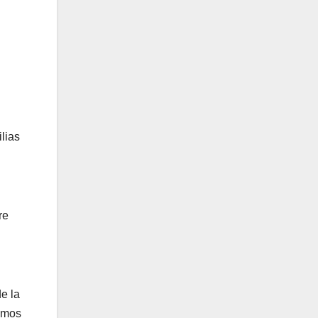
ilias
re
e la
tamos