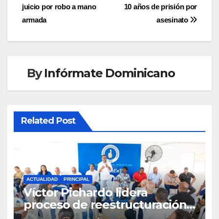
de
juicio por robo a mano
10 años de prisión por
entradas
armada
asesinato
By
Infórmate Dominicano
Related Post
ACTUALIDAD
PRINCIPAL
Víctor Pichardo lidera
proceso de reestructuración y
fortalecimiento del PRM en