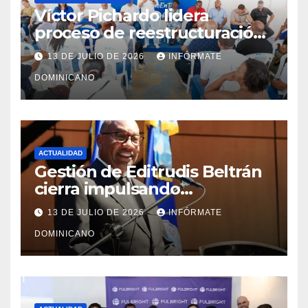
Víctor Pichardo lidera
proceso de reestructuración
y fortalecimiento del PRM en
13 DE JULIO DE 2026
INFÓRMATE
Monte Plata
DOMINICANO
ACTUALIDAD
Gestión de Editrudis Beltrán
cierra impulsando
modernización, expansión y
13 DE JULIO DE 2026
INFÓRMATE
transformación institucional
DOMINICANO