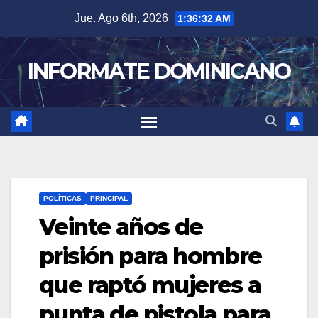
Skip
Jue. Ago 6th, 2026
1:36:33 AM
to
content
INFORMATE DOMINICANO
POLÍTICAS
PRINCIPAL
Veinte años de
prisión para hombre
que raptó mujeres a
punta de pistola para