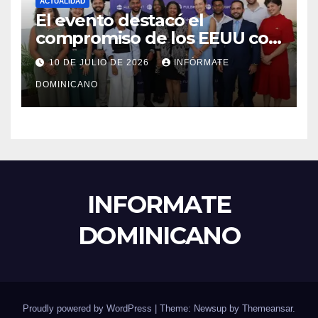
ACTUALIDAD
El evento destacó el
compromiso de los EEUU con
el liderazgo, la innovación y la
10 DE JULIO DE 2026
INFÓRMATE
excelencia académica por
DOMINICANO
más de ocho décadas.
INFORMATE
DOMINICANO
Proudly powered by WordPress
|
Theme: Newsup by
Themeansar
.