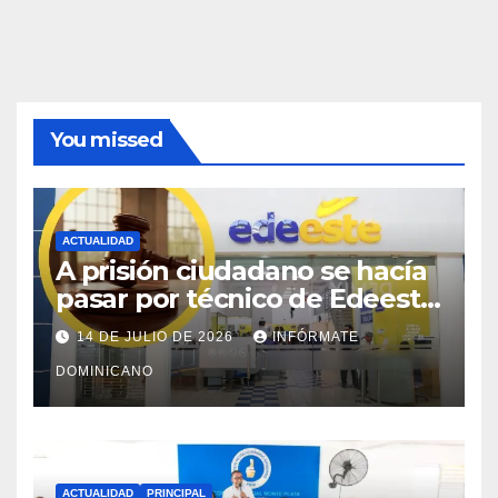
You missed
ACTUALIDAD
A prisión ciudadano se hacía
pasar por técnico de Edeeste
para estafar a dueños de
14 DE JULIO DE 2026
INFÓRMATE
comercios
DOMINICANO
ACTUALIDAD
PRINCIPAL