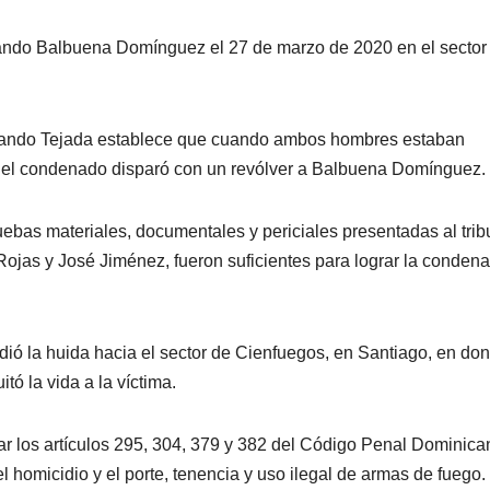
ando Balbuena Domínguez el 27 de marzo de 2020 en el sector
rmando Tejada establece que cuando ambos hombres estaban
o, el condenado disparó con un revólver a Balbuena Domínguez.
ruebas materiales, documentales y periciales presentadas al trib
ojas y José Jiménez, fueron suficientes para lograr la condena
ió la huida hacia el sector de Cienfuegos, en Santiago, en do
tó la vida a la víctima.
lar los artículos 295, 304, 379 y 382 del Código Penal Dominica
l homicidio y el porte, tenencia y uso ilegal de armas de fuego.