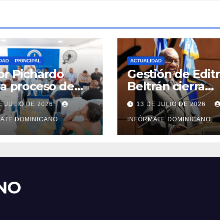
DAD
PRINCIPAL
ACTUALIDAD
or Pichardo
Gestión de Edit
ra proceso de
Beltrán cierra
tructuración y
impulsando
E JULIO DE 2026
13 DE JULIO DE 2026
alecimiento del
modernización,
 en Monte
ATE DOMINICANO
expansión y
INFÓRMATE DOMINICANO
a
transformación
institucional
NO