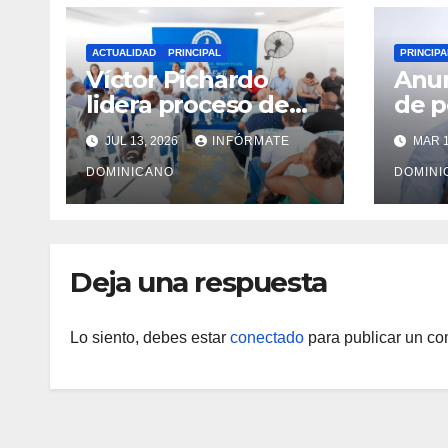
ACTUALIDAD
PRINCIPAL
PRINCIPA
Víctor Pichardo
Anun
lidera proceso de
de 
reestructuración y
terr
JUL 13, 2026
INFÓRMATE
MAR 1
fortalecimiento del
gara
PRM en Monte
DOMINICANO
prop
DOMINI
Plata
fami
Sur
Deja una respuesta
Lo siento, debes estar
conectado
para publicar un co