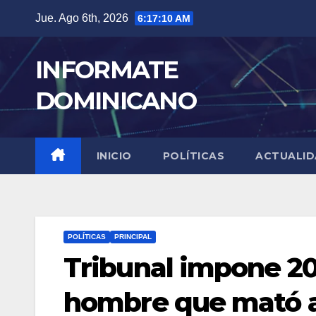
Skip
Jue. Ago 6th, 2026
6:17:11 AM
to
content
INFORMATE
DOMINICANO
INICIO
POLÍTICAS
ACTUALI
POLÍTICAS
PRINCIPAL
Tribunal impone 20
hombre que mató a