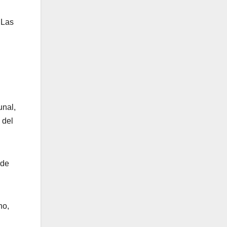
 Las
unal,
 del
nde
no,