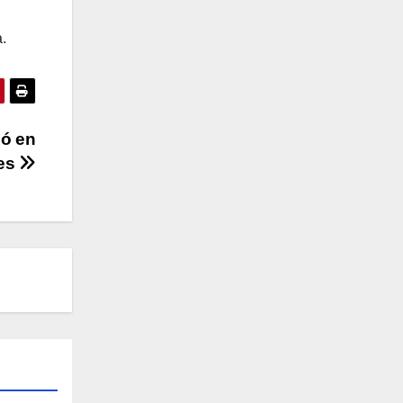
.
bó en
res