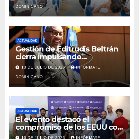
Monte Plata
DOMINICANO
ACTUALIDAD
Gestión de Editrudis Beltrán
cierra impulsando
modernización, expansión y
13 DE JULIO DE 2026
INFÓRMATE
transformación institucional
DOMINICANO
ACTUALIDAD
El evento destacó el
compromiso de los EEUU con
el liderazgo, la innovación y la
10 DE JULIO DE 2026
INFÓRMATE