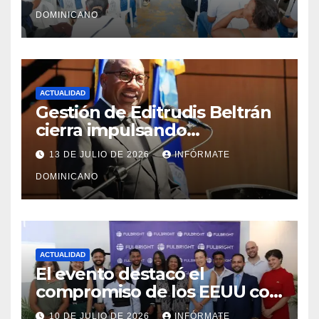
Monte Plata
DOMINICANO
ACTUALIDAD
Gestión de Editrudis Beltrán
cierra impulsando
modernización, expansión y
13 DE JULIO DE 2026
INFÓRMATE
transformación institucional
DOMINICANO
ACTUALIDAD
El evento destacó el
compromiso de los EEUU con
el liderazgo, la innovación y la
10 DE JULIO DE 2026
INFÓRMATE