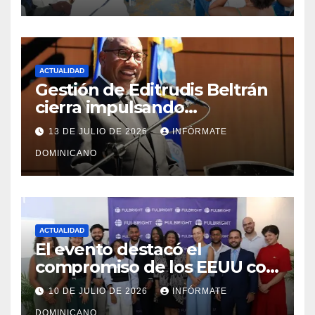
ACTUALIDAD
Gestión de Editrudis Beltrán
cierra impulsando
modernización, expansión y
13 DE JULIO DE 2026
INFÓRMATE
transformación institucional
DOMINICANO
ACTUALIDAD
El evento destacó el
compromiso de los EEUU con
el liderazgo, la innovación y la
10 DE JULIO DE 2026
INFÓRMATE
excelencia académica por
DOMINICANO