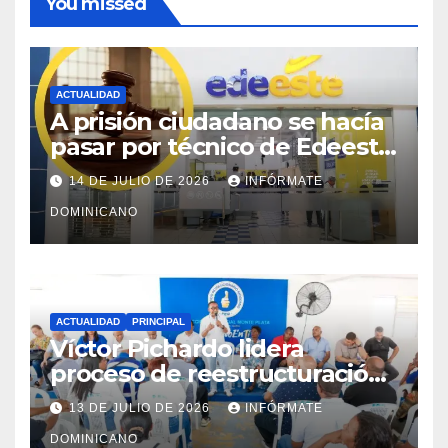
You missed
ACTUALIDAD
A prisión ciudadano se hacía
pasar por técnico de Edeeste
para estafar a dueños de
14 DE JULIO DE 2026
INFÓRMATE
comercios
DOMINICANO
ACTUALIDAD
PRINCIPAL
Víctor Pichardo lidera
proceso de reestructuración
y fortalecimiento del PRM en
13 DE JULIO DE 2026
INFÓRMATE
Monte Plata
DOMINICANO