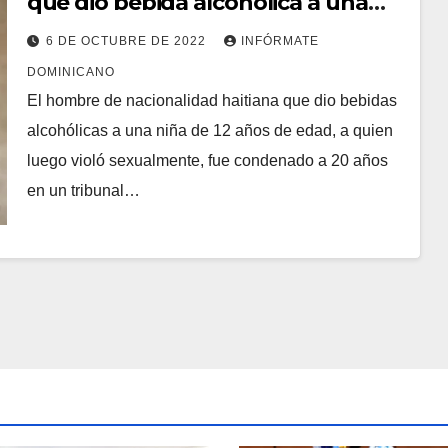
que dio bebida alcohólica a una
niña de 12 años
6 DE OCTUBRE DE 2022
INFÓRMATE
DOMINICANO
El hombre de nacionalidad haitiana que dio bebidas
alcohólicas a una niña de 12 años de edad, a quien
luego violó sexualmente, fue condenado a 20 años
en un tribunal…