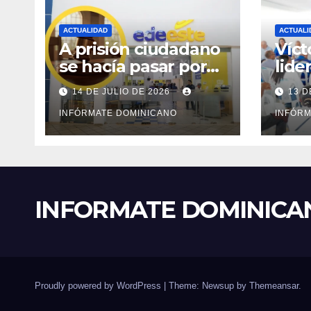
ACTUALIDAD
ACTUALI
A prisión ciudadano
Víct
se hacía pasar por
lide
técnico de Edeeste
rees
14 DE JULIO DE 2026
13 D
para estafar a
fort
dueños de
INFÓRMATE DOMINICANO
PRM
INFÓRM
comercios
Plat
INFORMATE DOMINICA
Proudly powered by WordPress
|
Theme: Newsup by
Themeansar
.