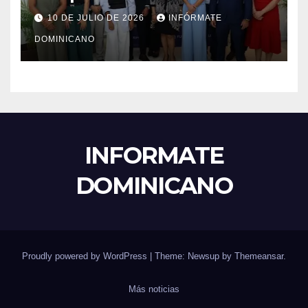
el liderazgo, la innovación y la
10 DE JULIO DE 2026
INFÓRMATE
excelencia académica por
DOMINICANO
más de ocho décadas.
INFORMATE
DOMINICANO
Proudly powered by WordPress
|
Theme: Newsup by
Themeansar
.
Más noticias