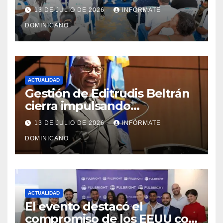
y fortalecimiento del PRM en
13 DE JULIO DE 2026
INFÓRMATE
Monte Plata
DOMINICANO
ACTUALIDAD
Gestión de Editrudis Beltrán
cierra impulsando
modernización, expansión y
13 DE JULIO DE 2026
INFÓRMATE
transformación institucional
DOMINICANO
ACTUALIDAD
El evento destacó el
compromiso de los EEUU con