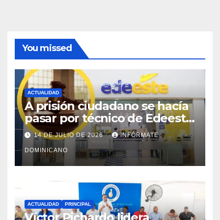
You missed
ACTUALIDAD
A prisión ciudadano se hacía
pasar por técnico de Edeeste
para estafar a dueños de
14 DE JULIO DE 2026
INFÓRMATE
comercios
DOMINICANO
ACTUALIDAD
PRINCIPAL
Víctor Pichardo lidera