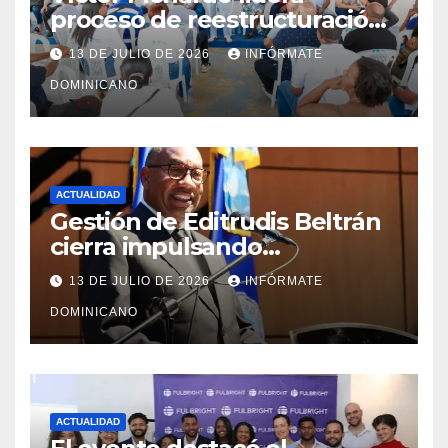
proceso de reestructuración
y fortalecimiento del PRM en
13 DE JULIO DE 2026
INFÓRMATE
Monte Plata
DOMINICANO
ACTUALIDAD
Gestión de Editrudis Beltrán
cierra impulsando
modernización, expansión y
13 DE JULIO DE 2026
INFÓRMATE
transformación institucional
DOMINICANO
ACTUALIDAD