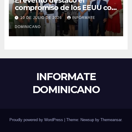
El evento destacó el
compromiso de los EEUU con
el liderazgo, la innovación y la
10 DE JULIO DE 2026
INFÓRMATE
excelencia académica por
DOMINICANO
más de ocho décadas.
INFORMATE
DOMINICANO
Proudly powered by WordPress
|
Theme: Newsup by
Themeansar
.