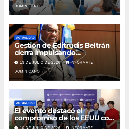
Monte Plata
DOMINICANO
ACTUALIDAD
Gestión de Editrudis Beltrán
cierra impulsando
modernización, expansión y
13 DE JULIO DE 2026
INFÓRMATE
transformación institucional
DOMINICANO
ACTUALIDAD
El evento destacó el
compromiso de los EEUU con
el liderazgo, la innovación y la
10 DE JULIO DE 2026
INFÓRMATE