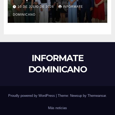
el liderazgo, la innovación y la
10 DE JULIO DE 2026
INFÓRMATE
excelencia académica por
DOMINICANO
más de ocho décadas.
INFORMATE
DOMINICANO
Proudly powered by WordPress
|
Theme: Newsup by
Themeansar
.
Más noticias