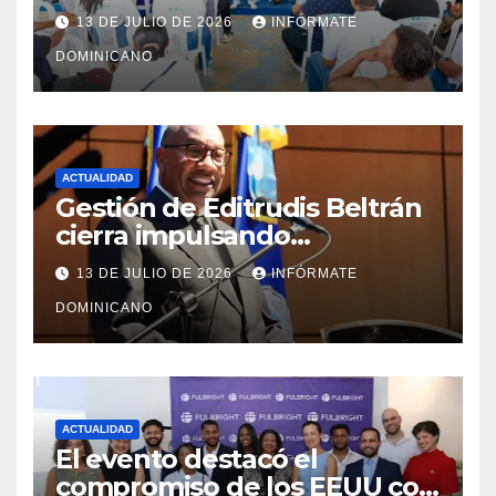
y fortalecimiento del PRM en
13 DE JULIO DE 2026
INFÓRMATE
Monte Plata
DOMINICANO
ACTUALIDAD
Gestión de Editrudis Beltrán
cierra impulsando
modernización, expansión y
13 DE JULIO DE 2026
INFÓRMATE
transformación institucional
DOMINICANO
ACTUALIDAD
El evento destacó el
compromiso de los EEUU con