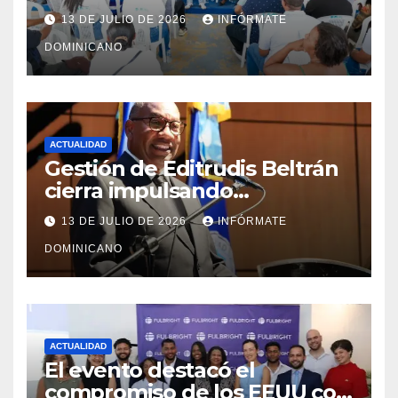
y fortalecimiento del PRM en
13 DE JULIO DE 2026
INFÓRMATE
Monte Plata
DOMINICANO
ACTUALIDAD
Gestión de Editrudis Beltrán
cierra impulsando
modernización, expansión y
13 DE JULIO DE 2026
INFÓRMATE
transformación institucional
DOMINICANO
ACTUALIDAD
El evento destacó el
compromiso de los EEUU con