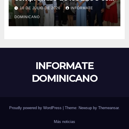
el liderazgo, la innovación y la
10 DE JULIO DE 2026
INFÓRMATE
excelencia académica por
DOMINICANO
más de ocho décadas.
INFORMATE
DOMINICANO
Proudly powered by WordPress
|
Theme: Newsup by
Themeansar
.
Más noticias