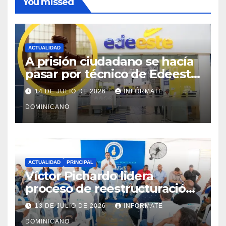
You missed
ACTUALIDAD
A prisión ciudadano se hacía
pasar por técnico de Edeeste
para estafar a dueños de
14 DE JULIO DE 2026
INFÓRMATE
comercios
DOMINICANO
ACTUALIDAD
PRINCIPAL
Víctor Pichardo lidera
proceso de reestructuración
y fortalecimiento del PRM en
13 DE JULIO DE 2026
INFÓRMATE
Monte Plata
DOMINICANO