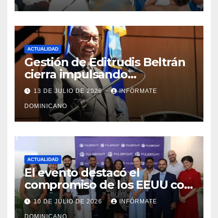
ACTUALIDAD
Gestión de Editrudis Beltrán
cierra impulsando
modernización, expansión y
13 DE JULIO DE 2026
INFÓRMATE
transformación institucional
DOMINICANO
ACTUALIDAD
El evento destacó el
compromiso de los EEUU con
el liderazgo, la innovación y la
10 DE JULIO DE 2026
INFÓRMATE
excelencia académica por
DOMINICANO