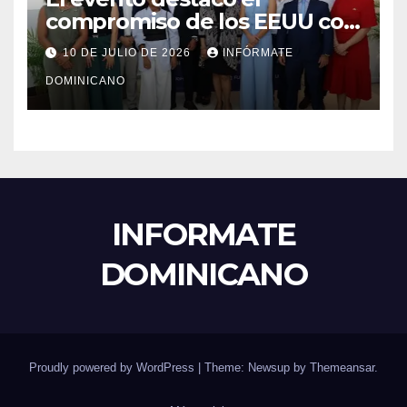
compromiso de los EEUU con
el liderazgo, la innovación y la
10 DE JULIO DE 2026
INFÓRMATE
excelencia académica por
DOMINICANO
más de ocho décadas.
INFORMATE
DOMINICANO
Proudly powered by WordPress
|
Theme: Newsup by
Themeansar
.