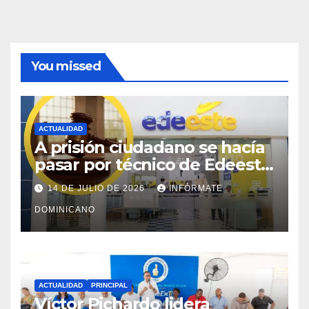
You missed
ACTUALIDAD
A prisión ciudadano se hacía
pasar por técnico de Edeeste
para estafar a dueños de
14 DE JULIO DE 2026
INFÓRMATE
comercios
DOMINICANO
ACTUALIDAD
PRINCIPAL
Víctor Pichardo lidera