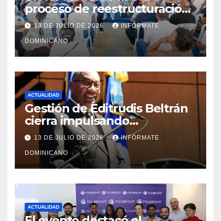
proceso de reestructuración
y fortalecimiento del PRM en
13 DE JULIO DE 2026
INFÓRMATE
Monte Plata
DOMINICANO
ACTUALIDAD
Gestión de Editrudis Beltrán
cierra impulsando
modernización, expansión y
13 DE JULIO DE 2026
INFÓRMATE
transformación institucional
DOMINICANO
ACTUALIDAD
El evento destacó el