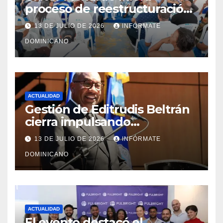
proceso de reestructuración
y fortalecimiento del PRM en
13 DE JULIO DE 2026
INFÓRMATE
Monte Plata
DOMINICANO
ACTUALIDAD
Gestión de Editrudis Beltrán
cierra impulsando
modernización, expansión y
13 DE JULIO DE 2026
INFÓRMATE
transformación institucional
DOMINICANO
ACTUALIDAD
El evento destacó el