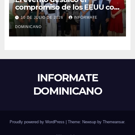
compromiso de los EEUU con
el liderazgo, la innovación y la
10 DE JULIO DE 2026
INFÓRMATE
excelencia académica por
DOMINICANO
más de ocho décadas.
INFORMATE
DOMINICANO
Proudly powered by WordPress
|
Theme: Newsup by
Themeansar
.