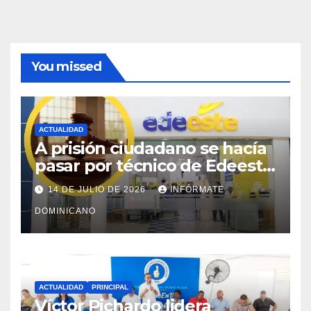
You missed
ACTUALIDAD
A prisión ciudadano se hacía
pasar por técnico de Edeeste
para estafar a dueños de
14 DE JULIO DE 2026
INFÓRMATE
comercios
DOMINICANO
ACTUALIDAD
PRINCIPAL
Víctor Pichardo lidera