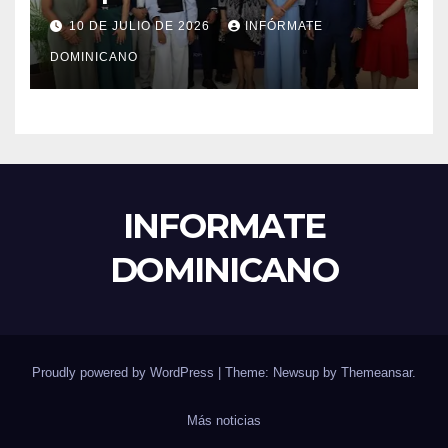
el liderazgo, la innovación y la
10 DE JULIO DE 2026
INFÓRMATE
excelencia académica por
DOMINICANO
más de ocho décadas.
INFORMATE
DOMINICANO
Proudly powered by WordPress
|
Theme: Newsup by
Themeansar
.
Más noticias