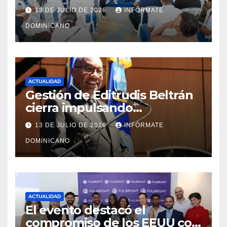
y fortalecimiento del PRM en
13 DE JULIO DE 2026
INFÓRMATE
Monte Plata
DOMINICANO
ACTUALIDAD
Gestión de Editrudis Beltrán
cierra impulsando
modernización, expansión y
13 DE JULIO DE 2026
INFÓRMATE
transformación institucional
DOMINICANO
ACTUALIDAD
El evento destacó el
compromiso de los EEUU con