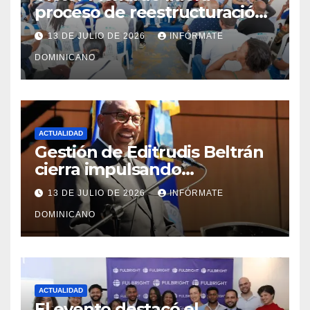
proceso de reestructuración
y fortalecimiento del PRM en
13 DE JULIO DE 2026
INFÓRMATE
Monte Plata
DOMINICANO
ACTUALIDAD
Gestión de Editrudis Beltrán
cierra impulsando
modernización, expansión y
13 DE JULIO DE 2026
INFÓRMATE
transformación institucional
DOMINICANO
ACTUALIDAD
El evento destacó el