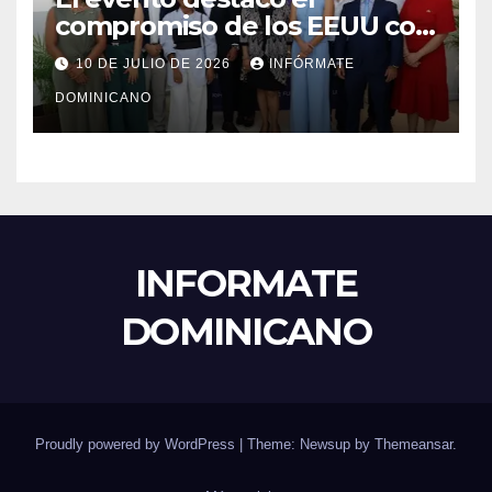
compromiso de los EEUU con
el liderazgo, la innovación y la
10 DE JULIO DE 2026
INFÓRMATE
excelencia académica por
DOMINICANO
más de ocho décadas.
INFORMATE
DOMINICANO
Proudly powered by WordPress
|
Theme: Newsup by
Themeansar
.