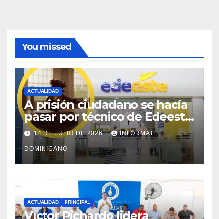
You missed
ACTUALIDAD
A prisión ciudadano se hacía
pasar por técnico de Edeeste
para estafar a dueños de
14 DE JULIO DE 2026
INFÓRMATE
comercios
DOMINICANO
ACTUALIDAD
PRINCIPAL
Víctor Pichardo lidera