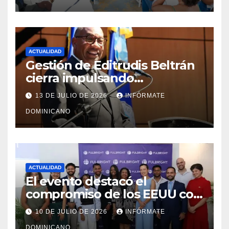
ACTUALIDAD
Gestión de Editrudis Beltrán
cierra impulsando
modernización, expansión y
13 DE JULIO DE 2026
INFÓRMATE
transformación institucional
DOMINICANO
ACTUALIDAD
El evento destacó el
compromiso de los EEUU con
el liderazgo, la innovación y la
10 DE JULIO DE 2026
INFÓRMATE
excelencia académica por
DOMINICANO