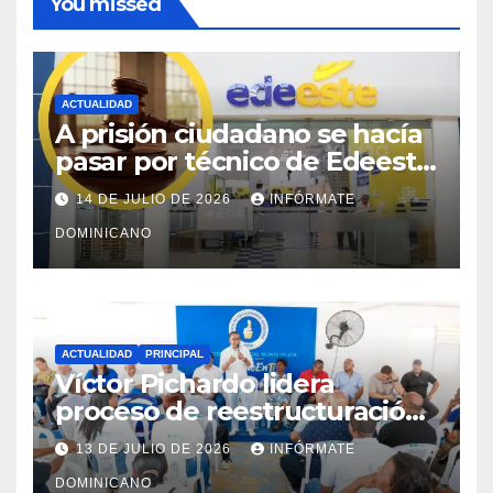
You missed
ACTUALIDAD
A prisión ciudadano se hacía
pasar por técnico de Edeeste
para estafar a dueños de
14 DE JULIO DE 2026
INFÓRMATE
comercios
DOMINICANO
ACTUALIDAD
PRINCIPAL
Víctor Pichardo lidera
proceso de reestructuración
y fortalecimiento del PRM en
13 DE JULIO DE 2026
INFÓRMATE
Monte Plata
DOMINICANO