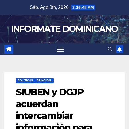
Skip
Sáb. Ago 8th, 2026
3:36:49 AM
to
content
INFORMATE DOMINICANO
POLÍTICAS
PRINCIPAL
SIUBEN y DGJP
acuerdan
intercambiar
información para