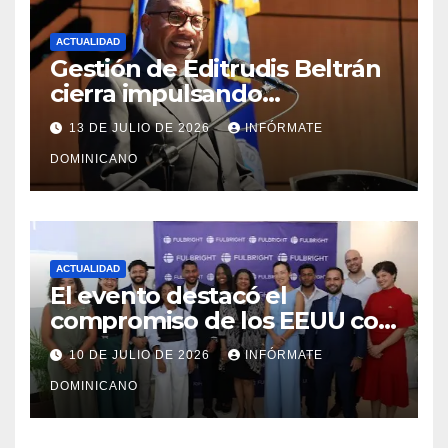
ACTUALIDAD
Gestión de Editrudis Beltrán
cierra impulsando
modernización, expansión y
13 DE JULIO DE 2026
INFÓRMATE
transformación institucional
DOMINICANO
ACTUALIDAD
El evento destacó el
compromiso de los EEUU con
el liderazgo, la innovación y la
10 DE JULIO DE 2026
INFÓRMATE
excelencia académica por
DOMINICANO
más de ocho décadas.