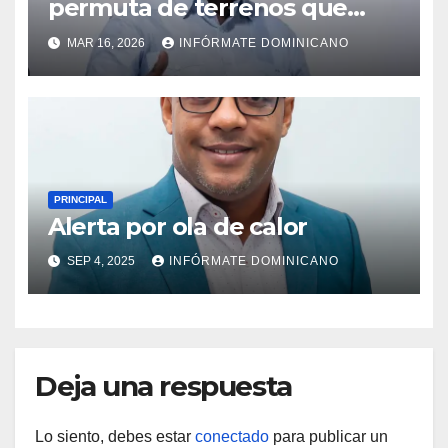
permuta de terrenos que
garantiza títulos de
MAR 16, 2026
INFÓRMATE DOMINICANO
propiedad a familias de la
región Sur
PRINCIPAL
Alerta por ola de calor
SEP 4, 2025
INFÓRMATE DOMINICANO
Deja una respuesta
Lo siento, debes estar
conectado
para publicar un