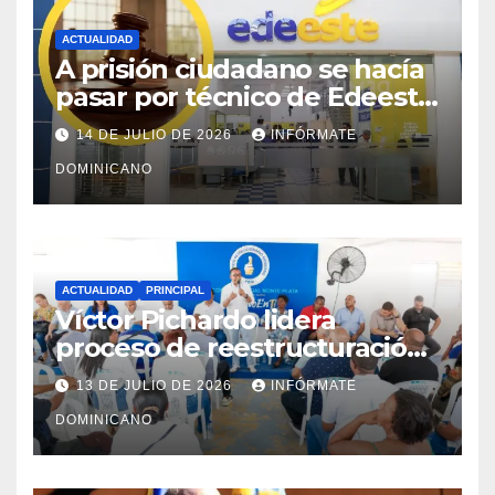
ACTUALIDAD
A prisión ciudadano se hacía
pasar por técnico de Edeeste
para estafar a dueños de
14 DE JULIO DE 2026
INFÓRMATE
comercios
DOMINICANO
ACTUALIDAD
PRINCIPAL
Víctor Pichardo lidera
proceso de reestructuración
y fortalecimiento del PRM en
13 DE JULIO DE 2026
INFÓRMATE
Monte Plata
DOMINICANO