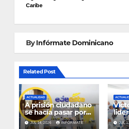
de
Caribe
entradas
By
Infórmate Dominicano
Related Post
ACTUALIDAD
ACTUALI
A prisión ciudadano
Víct
se hacía pasar por
lide
técnico de Edeeste
rees
JUL 14, 2026
INFÓRMATE
JUL 1
para estafar a
fort