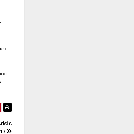
n
men
sino
s
risis
 RD