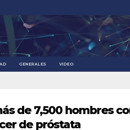
DAD
GENERALES
VIDEO
más de 7,500 hombres c
cer de próstata