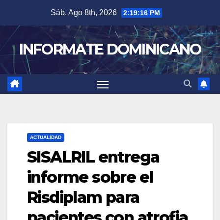
Skip
Sáb. Ago 8th, 2026
2:19:17 PM
to
content
INFORMATE DOMINICANO
ACTUALIDAD
SISALRIL entrega
informe sobre el
Risdiplam para
pacientes con atrofia