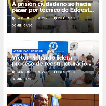
A prisión ciudadano se hacía
pasar por técnico de Edeeste
para estafar a dueños de
14 DE JULIO DE 2026
INFÓRMATE
comercios
DOMINICANO
ACTUALIDAD
PRINCIPAL
Víctor Pichardo lidera
proceso de reestructuración
y fortalecimiento del PRM en
13 DE JULIO DE 2026
INFÓRMATE
Monte Plata
DOMINICANO
ACTUALIDAD