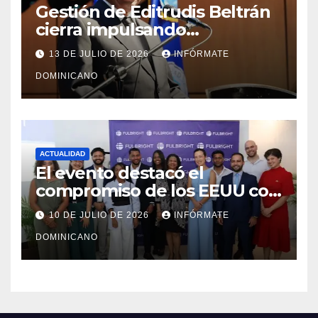
Gestión de Editrudis Beltrán
cierra impulsando
modernización, expansión y
13 DE JULIO DE 2026
INFÓRMATE
transformación institucional
DOMINICANO
ACTUALIDAD
El evento destacó el
compromiso de los EEUU con
el liderazgo, la innovación y la
10 DE JULIO DE 2026
INFÓRMATE
excelencia académica por
DOMINICANO
más de ocho décadas.