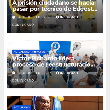
A prisión ciudadano se hacía
pasar por técnico de Edeeste
para estafar a dueños de
14 DE JULIO DE 2026
INFÓRMATE
comercios
DOMINICANO
ACTUALIDAD
PRINCIPAL
Víctor Pichardo lidera
proceso de reestructuración
y fortalecimiento del PRM en
13 DE JULIO DE 2026
INFÓRMATE
Monte Plata
DOMINICANO
ACTUALIDAD