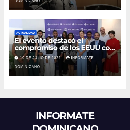
DOMINICANO
ACTUALIDAD
El evento destacó el
compromiso de los EEUU con
el liderazgo, la innovación y la
10 DE JULIO DE 2026
INFÓRMATE
excelencia académica por
DOMINICANO
más de ocho décadas.
INFORMATE
DOMINICANO