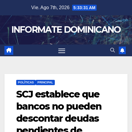
Skip
Vie. Ago 7th, 2026
5:33:32 AM
to
content
INFORMATE DOMINICANO
POLÍTICAS
PRINCIPAL
SCJ establece que
bancos no pueden
descontar deudas
pendientes de