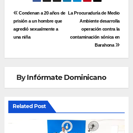
Navegación
Condenan a 20 años de
La Procuraduría de Medio
prisión a un hombre que
Ambiente desarrolla
de
agredió sexualmente a
operación contra la
entradas
una niña
contaminación sónica en
Barahona
By
Infórmate Dominicano
Related Post