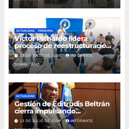
ACTUALIDAD
PRINCIPAL
Víctor Pichardo lidera
proceso de reestructuración
y fortalecimiento del PRM en
13 DE JULIO DE 2026
INFÓRMATE
Monte Plata
DOMINICANO
ACTUALIDAD
Gestión de Editrudis Beltrán
cierra impulsando
modernización, expansión y
13 DE JULIO DE 2026
INFÓRMATE
transformación institucional