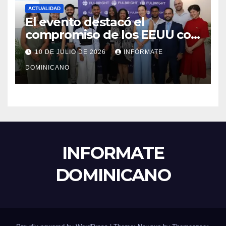
ACTUALIDAD
El evento destacó el
compromiso de los EEUU con
el liderazgo, la innovación y la
10 DE JULIO DE 2026
INFÓRMATE
excelencia académica por
DOMINICANO
más de ocho décadas.
INFORMATE
DOMINICANO