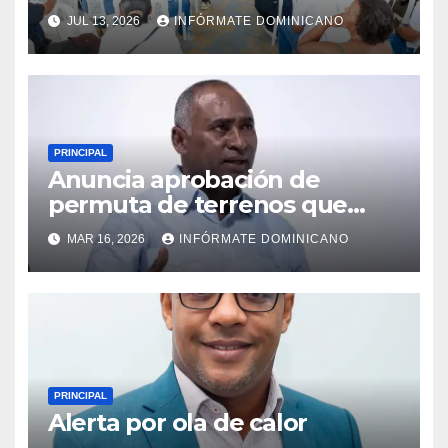
fortalecimiento del PRM en
JUL 13, 2026
INFÓRMATE DOMINICANO
Monte Plata
PRINCIPAL
Anuncia aprobación de
permuta de terrenos que
garantiza títulos de
MAR 16, 2026
INFÓRMATE DOMINICANO
propiedad a familias de la
región Sur
PRINCIPAL
Alerta por ola de calor