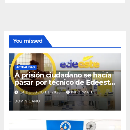
You missed
ACTUALIDAD
A prisión ciudadano se hacía
pasar por técnico de Edeeste
para estafar a dueños de
14 DE JULIO DE 2026
INFÓRMATE
comercios
DOMINICANO