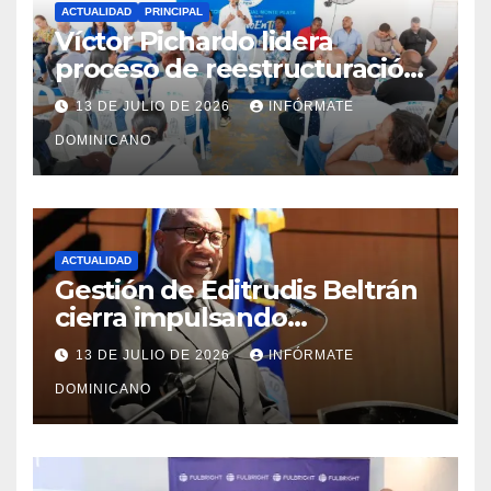
ACTUALIDAD
PRINCIPAL
Víctor Pichardo lidera
proceso de reestructuración
y fortalecimiento del PRM en
13 DE JULIO DE 2026
INFÓRMATE
Monte Plata
DOMINICANO
ACTUALIDAD
Gestión de Editrudis Beltrán
cierra impulsando
modernización, expansión y
13 DE JULIO DE 2026
INFÓRMATE
transformación institucional
DOMINICANO