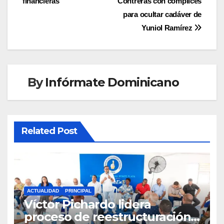
entradas
financieras
Contreras con cómplices
para ocultar cadáver de
Yuniol Ramírez
By
Infórmate Dominicano
Related Post
ACTUALIDAD
PRINCIPAL
Víctor Pichardo lidera
proceso de reestructuración y