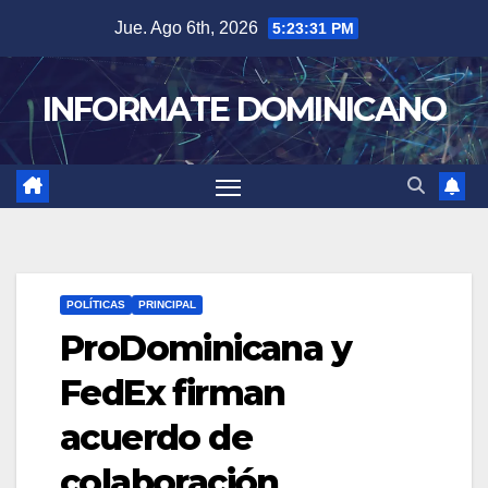
Skip
Jue. Ago 6th, 2026
5:23:31 PM
to
content
INFORMATE DOMINICANO
POLÍTICAS
PRINCIPAL
ProDominicana y
FedEx firman
acuerdo de
colaboración