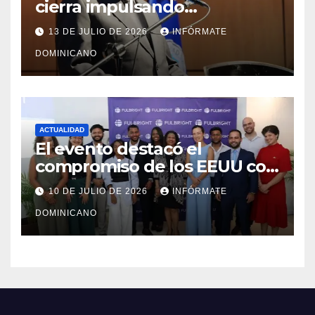
cierra impulsando
modernización, expansión y
13 DE JULIO DE 2026
INFÓRMATE
transformación institucional
DOMINICANO
ACTUALIDAD
El evento destacó el
compromiso de los EEUU con
el liderazgo, la innovación y la
10 DE JULIO DE 2026
INFÓRMATE
excelencia académica por
DOMINICANO
más de ocho décadas.