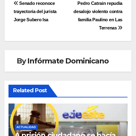
Navegación
Senado reconoce
Pedro Catrain repudia
trayectoria del jurista
desalojo violento contra
de
Jorge Subero Isa
familia Paulino en Las
entradas
Terrenas
By
Infórmate Dominicano
Related Post
ACTUALIDAD
A prisión ciudadano se hacía