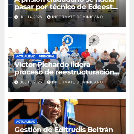
pasar por técnico de Edeeste
para estafar a dueños de
JUL 14, 2026
INFÓRMATE DOMINICANO
comercios
ACTUALIDAD
PRINCIPAL
Víctor Pichardo lidera
proceso de reestructuración y
fortalecimiento del PRM en
JUL 13, 2026
INFÓRMATE DOMINICANO
Monte Plata
ACTUALIDAD
Gestión de Editrudis Beltrán