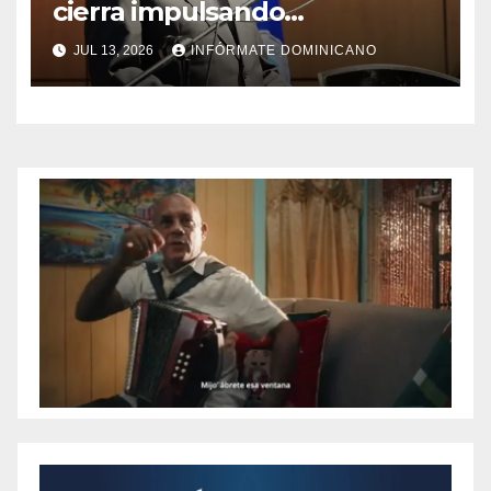
cierra impulsando
modernización, expansión y
JUL 13, 2026
INFÓRMATE DOMINICANO
transformación institucional