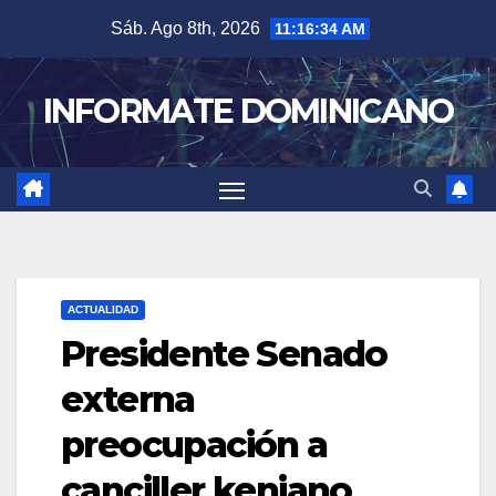
Skip
Sáb. Ago 8th, 2026
11:16:35 AM
to
content
INFORMATE DOMINICANO
ACTUALIDAD
Presidente Senado
externa
preocupación a
canciller keniano