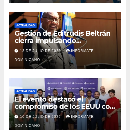
ACTUALIDAD
Gestión de Editrudis Beltrán
cierra impulsando
modernización, expansión y
13 DE JULIO DE 2026
INFÓRMATE
transformación institucional
DOMINICANO
ACTUALIDAD
El evento destacó el
compromiso de los EEUU con
el liderazgo, la innovación y la
10 DE JULIO DE 2026
INFÓRMATE
excelencia académica por
DOMINICANO
más de ocho décadas.