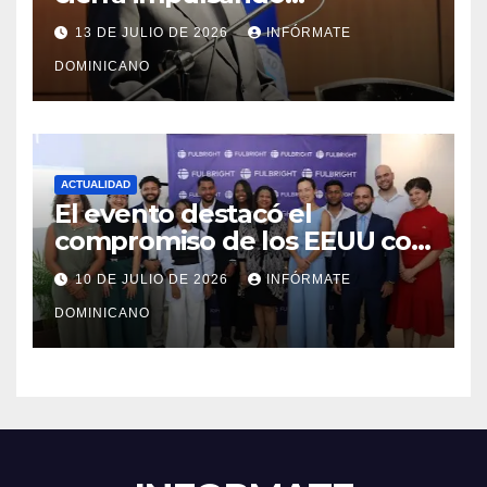
modernización, expansión y
13 DE JULIO DE 2026
INFÓRMATE
transformación institucional
DOMINICANO
ACTUALIDAD
El evento destacó el
compromiso de los EEUU con
el liderazgo, la innovación y la
10 DE JULIO DE 2026
INFÓRMATE
excelencia académica por
DOMINICANO
más de ocho décadas.