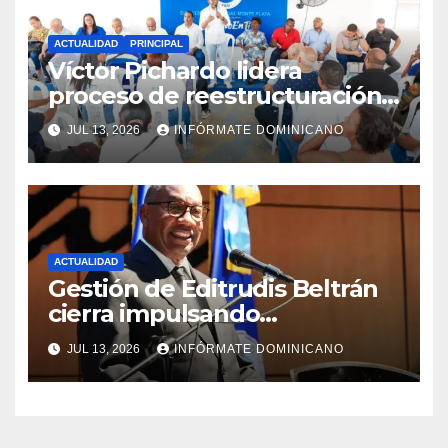
ACTUALIDAD
PRINCIPAL
Víctor Pichardo lidera
proceso de reestructuración y
fortalecimiento del PRM en
JUL 13, 2026
INFÓRMATE DOMINICANO
Monte Plata
ACTUALIDAD
Gestión de Editrudis Beltrán
cierra impulsando
modernización, expansión y
JUL 13, 2026
INFÓRMATE DOMINICANO
transformación institucional