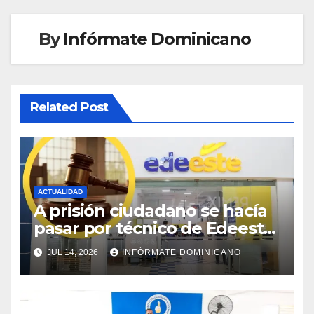
By
Infórmate Dominicano
Related Post
ACTUALIDAD
A prisión ciudadano se hacía
pasar por técnico de Edeeste
para estafar a dueños de
JUL 14, 2026
INFÓRMATE DOMINICANO
comercios