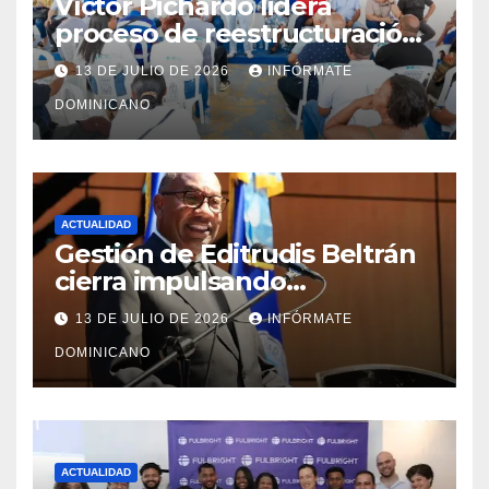
Víctor Pichardo lidera
proceso de reestructuración
y fortalecimiento del PRM en
13 DE JULIO DE 2026
INFÓRMATE
Monte Plata
DOMINICANO
ACTUALIDAD
Gestión de Editrudis Beltrán
cierra impulsando
modernización, expansión y
13 DE JULIO DE 2026
INFÓRMATE
transformación institucional
DOMINICANO
ACTUALIDAD