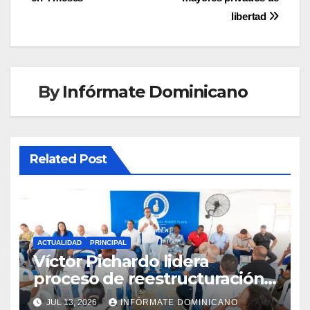
entradas
libertad
By
Infórmate Dominicano
Related Post
ACTUALIDAD
PRINCIPAL
Víctor Pichardo lidera
proceso de reestructuración y
fortalecimiento del PRM en
JUL 13, 2026
INFÓRMATE DOMINICANO