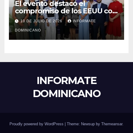
El evento destacó el
compromiso de los EEUU con
el liderazgo, la innovación y la
10 DE JULIO DE 2026
INFÓRMATE
excelencia académica por
DOMINICANO
más de ocho décadas.
INFORMATE
DOMINICANO
Proudly powered by WordPress
|
Theme: Newsup by
Themeansar
.