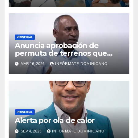
Monte Plata
PRINCIPAL
Anuncia aprobación de
permuta de terrenos que
garantiza títulos de
MAR 16, 2026
INFÓRMATE DOMINICANO
propiedad a familias de la
región Sur
PRINCIPAL
Alerta por ola de calor
SEP 4, 2025
INFÓRMATE DOMINICANO