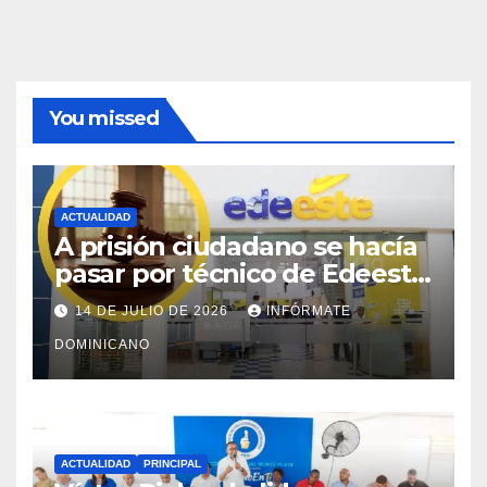
You missed
ACTUALIDAD
A prisión ciudadano se hacía
pasar por técnico de Edeeste
para estafar a dueños de
14 DE JULIO DE 2026
INFÓRMATE
comercios
DOMINICANO
ACTUALIDAD
PRINCIPAL