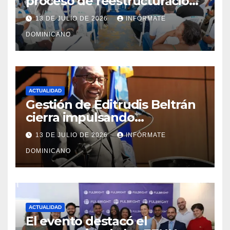
proceso de reestructuración
y fortalecimiento del PRM en
13 DE JULIO DE 2026
INFÓRMATE
Monte Plata
DOMINICANO
ACTUALIDAD
Gestión de Editrudis Beltrán
cierra impulsando
modernización, expansión y
13 DE JULIO DE 2026
INFÓRMATE
transformación institucional
DOMINICANO
ACTUALIDAD
El evento destacó el