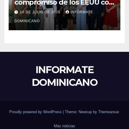
compromiso de los EEUU con
el liderazgo, la innovación y la
10 DE JULIO DE 2026
INFÓRMATE
excelencia académica por
DOMINICANO
más de ocho décadas.
INFORMATE
DOMINICANO
Proudly powered by WordPress
|
Theme: Newsup by
Themeansar
.
Más noticias