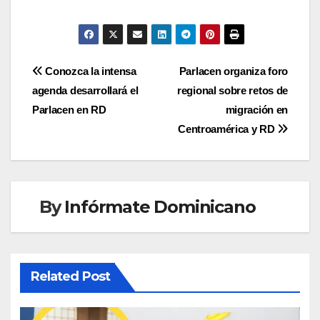
Navegación
Conozca la intensa
Parlacen organiza foro
agenda desarrollará el
regional sobre retos de
de
Parlacen en RD
migración en
entradas
Centroamérica y RD
By
Infórmate Dominicano
Related Post