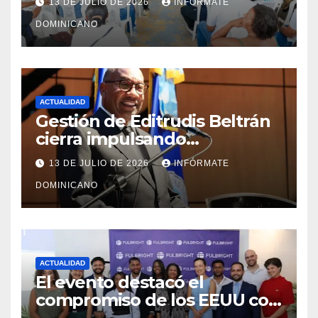
13 DE JULIO DE 2026
INFÓRMATE
Monte Plata
DOMINICANO
ACTUALIDAD
Gestión de Editrudis Beltrán
cierra impulsando
modernización, expansión y
13 DE JULIO DE 2026
INFÓRMATE
transformación institucional
DOMINICANO
ACTUALIDAD
El evento destacó el
compromiso de los EEUU con
el liderazgo, la innovación y la