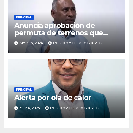
PRINCIPAL
Anuncia aprobación de
permuta de terrenos que
garantiza títulos de
MAR 16, 2026
INFÓRMATE DOMINICANO
propiedad a familias de la
región Sur
PRINCIPAL
Alerta por ola de calor
SEP 4, 2025
INFÓRMATE DOMINICANO