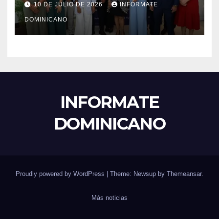
10 DE JULIO DE 2026
INFÓRMATE
excelencia académica por
DOMINICANO
más de ocho décadas.
INFORMATE
DOMINICANO
Proudly powered by WordPress
|
Theme: Newsup by
Themeansar
.
Más noticias