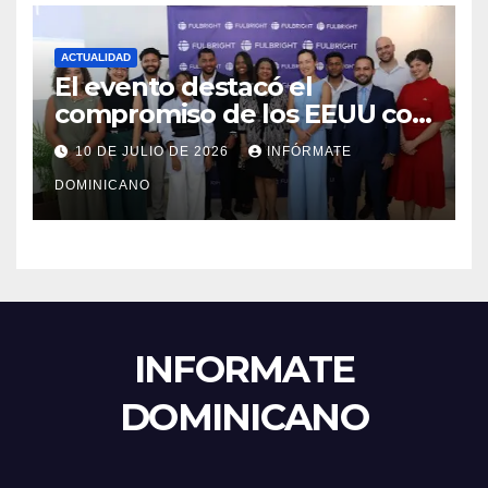
ACTUALIDAD
El evento destacó el
compromiso de los EEUU con
el liderazgo, la innovación y la
10 DE JULIO DE 2026
INFÓRMATE
excelencia académica por
DOMINICANO
más de ocho décadas.
INFORMATE
DOMINICANO