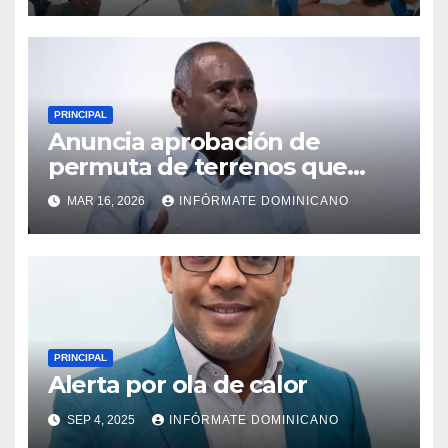
PRINCIPAL
Anuncia aprobación de
permuta de terrenos que
garantiza títulos de
MAR 16, 2026
INFÓRMATE DOMINICANO
propiedad a familias de la
región Sur
PRINCIPAL
Alerta por ola de calor
SEP 4, 2025
INFÓRMATE DOMINICANO