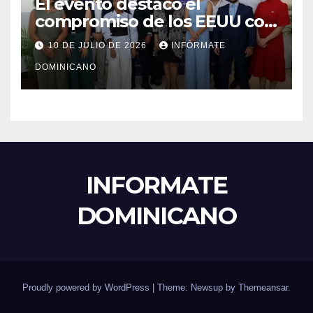
El evento destacó el
compromiso de los EEUU con
el liderazgo, la innovación y la
10 DE JULIO DE 2026
INFÓRMATE
excelencia académica por
DOMINICANO
más de ocho décadas.
INFORMATE
DOMINICANO
Proudly powered by WordPress
|
Theme: Newsup by
Themeansar
.