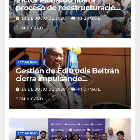
proceso de reestructuración
y fortalecimiento del PRM en
13 DE JULIO DE 2026
INFÓRMATE
Monte Plata
DOMINICANO
ACTUALIDAD
Gestión de Editrudis Beltrán
cierra impulsando
modernización, expansión y
13 DE JULIO DE 2026
INFÓRMATE
transformación institucional
DOMINICANO
ACTUALIDAD