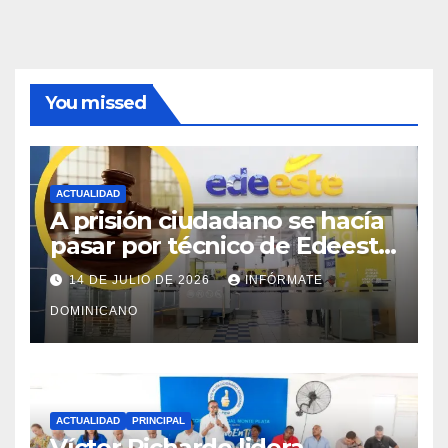
You missed
ACTUALIDAD
A prisión ciudadano se hacía
pasar por técnico de Edeeste
para estafar a dueños de
14 DE JULIO DE 2026
INFÓRMATE
comercios
DOMINICANO
ACTUALIDAD
PRINCIPAL
Víctor Pichardo lidera