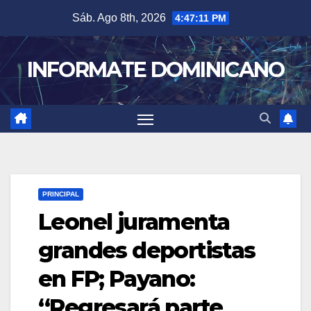
Skip
Sáb. Ago 8th, 2026
4:47:12 PM
to
content
INFORMATE DOMINICANO
PRINCIPAL
Leonel juramenta
grandes deportistas
en FP; Payano:
“Regresará parte