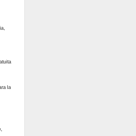
ia,
atuita
ra la
,