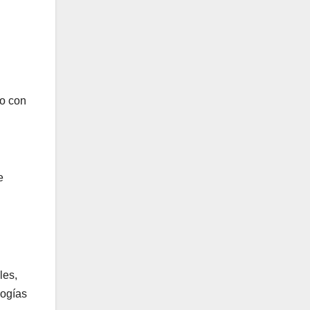
do con
e
les,
logías