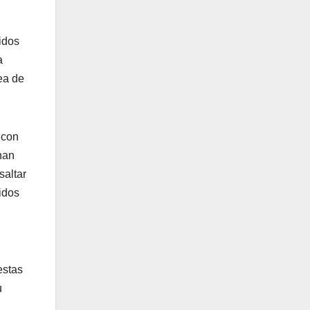
idos
a
ea de
 con
nan
saltar
idos
estas
u