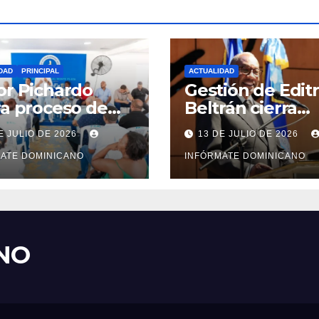
DAD
PRINCIPAL
ACTUALIDAD
or Pichardo
Gestión de Edit
ra proceso de
Beltrán cierra
tructuración y
impulsando
E JULIO DE 2026
13 DE JULIO DE 2026
alecimiento del
modernización,
 en Monte
ATE DOMINICANO
expansión y
INFÓRMATE DOMINICANO
a
transformación
institucional
NO