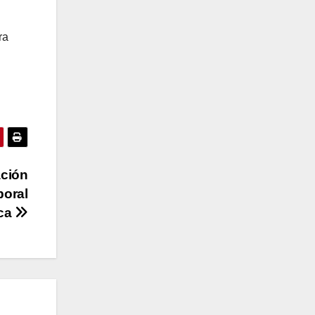
ra
ación
boral
ica