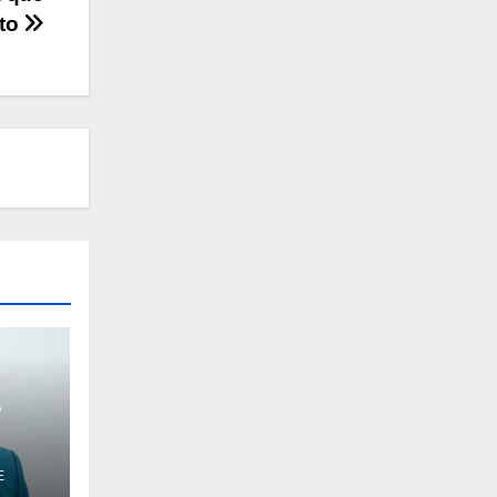
sto
e
E