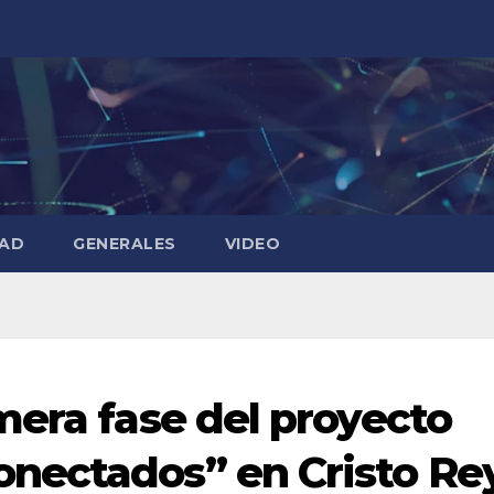
DAD
GENERALES
VIDEO
mera fase del proyecto
nectados” en Cristo Re