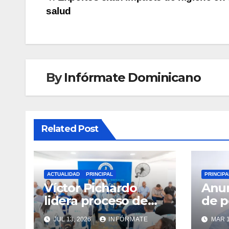
Navegación
salud
de
entradas
By
Infórmate Dominicano
Related Post
ACTUALIDAD
PRINCIPAL
PRINCIPA
Víctor Pichardo
Anun
lidera proceso de
de 
reestructuración y
terr
JUL 13, 2026
INFÓRMATE
MAR 1
fortalecimiento del
gara