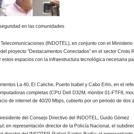
la seguridad en las comunidades
 Telecomunicaciones (INDOTEL), en conjunto con el Ministerio
ase del proyecto “Destacamentos Conectados” en el sector Cristo 
r estos espacios con la infraestructura tecnológica necesaria pa
mentos La 40, El Caliche, Puerto Isabel y Cabo Erlin, en el refe
computadoras completas (CPU Dell D32M, monitor 01-FTF8, mo
icio de internet de 40/20 Mbps, cubierto por un periodo de dos 
l presidente del Consejo Directivo del INDOTEL, Guido Gómez
ful; en representación director de la Policía Nacional, el subdire
 el director del INFOTEP, Rafael Santos Badía; el representante