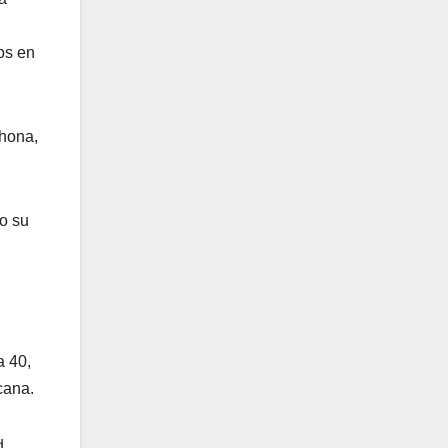
os en
ahona,
do su
a 40,
cana.
d