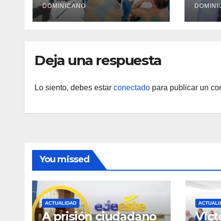
PRM en Monte
DOMINICANO
prop
DOMINI
Plata
fami
Sur
Deja una respuesta
Lo siento, debes estar
conectado
para publicar un co
You missed
ACTUALIDAD
ACTUALI
A prisión ciudadano
Víct