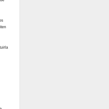
os
iten
uirla
a