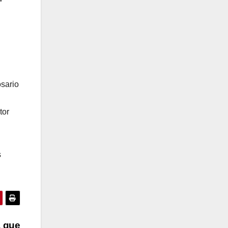
sario
tor
s
a que