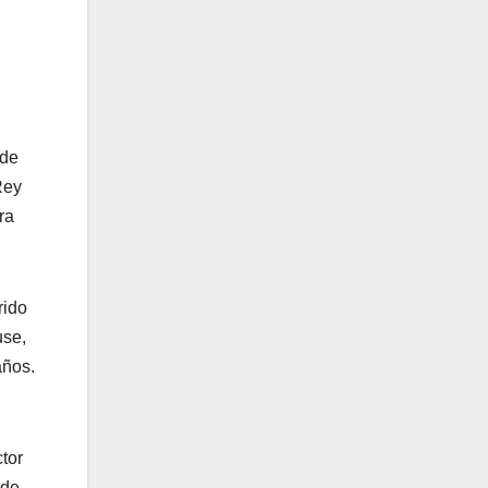
 de
Rey
ra
rido
use,
años.
ctor
 de