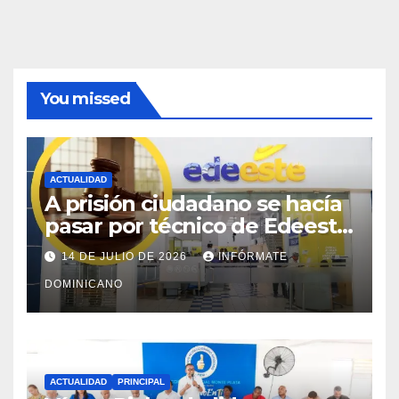
You missed
ACTUALIDAD
A prisión ciudadano se hacía
pasar por técnico de Edeeste
para estafar a dueños de
14 DE JULIO DE 2026
INFÓRMATE
comercios
DOMINICANO
ACTUALIDAD
PRINCIPAL