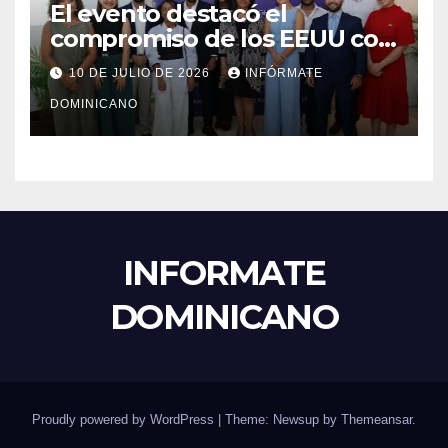
El evento destacó el
compromiso de los EEUU con
el liderazgo, la innovación y la
10 DE JULIO DE 2026
INFÓRMATE
excelencia académica por
DOMINICANO
más de ocho décadas.
INFORMATE
DOMINICANO
Proudly powered by WordPress
|
Theme: Newsup by
Themeansar
.