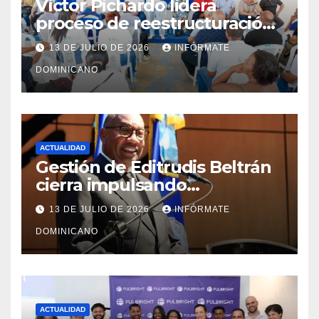
Víctor Pichardo lidera
proceso de reestructuración
y fortalecimiento del PRM en
13 DE JULIO DE 2026
INFÓRMATE
Monte Plata
DOMINICANO
ACTUALIDAD
Gestión de Editrudis Beltrán
cierra impulsando
modernización, expansión y
13 DE JULIO DE 2026
INFÓRMATE
transformación institucional
DOMINICANO
ACTUALIDAD