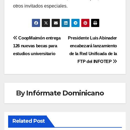
otros invitados especiales.
Navegación
CoopMaimón entrega
Presidente Luis Abinader
126 nuevas becas para
encabezará lanzamiento
de
estudios universitario
de la Red Unificada de la
entradas
FTP del INFOTEP
By
Infórmate Dominicano
Related Post