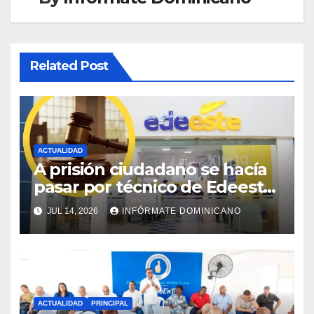
Related Post
ACTUALIDAD
A prisión ciudadano se hacía
pasar por técnico de Edeeste
para estafar a dueños de
JUL 14, 2026
INFÓRMATE DOMINICANO
comercios
ACTUALIDAD
PRINCIPAL