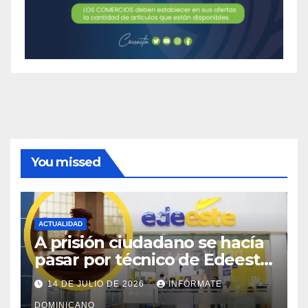
You missed
ACTUALIDAD
A prisión ciudadano se hacía
pasar por técnico de Edeeste
para estafar a dueños de
14 DE JULIO DE 2026
INFÓRMATE
comercios
DOMINICANO