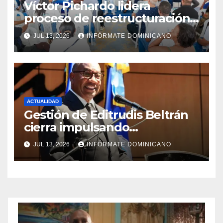
Víctor Pichardo lidera
proceso de reestructuración y
fortalecimiento del PRM en
JUL 13, 2026
INFÓRMATE DOMINICANO
Monte Plata
ACTUALIDAD
Gestión de Editrudis Beltrán
cierra impulsando
modernización, expansión y
JUL 13, 2026
INFÓRMATE DOMINICANO
transformación institucional