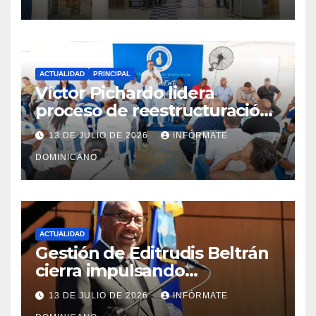
ACTUALIDAD
PRINCIPAL
Víctor Pichardo lidera
proceso de reestructuración
y fortalecimiento del PRM en
13 DE JULIO DE 2026
INFÓRMATE
Monte Plata
DOMINICANO
ACTUALIDAD
Gestión de Editrudis Beltrán
cierra impulsando
modernización, expansión y
13 DE JULIO DE 2026
INFÓRMATE
transformación institucional