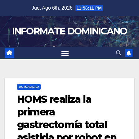
Skip
Jue. Ago 6th, 2026
11:56:11 PM
to
content
INFORMATE DOMINICANO
ACTUALIDAD
HOMS realiza la
primera
gastrectomía total
asistida por robot en