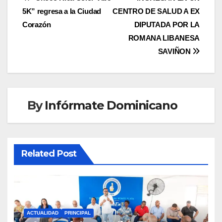
Navegación
5K” regresa a la Ciudad
CENTRO DE SALUD A EX
de
Corazón
DIPUTADA POR LA
entradas
ROMANA LIBANESA
SAVIÑON
By
Infórmate Dominicano
Related Post
ACTUALIDAD
PRINCIPAL