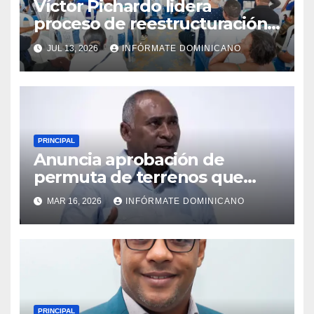
Víctor Pichardo lidera
proceso de reestructuración y
fortalecimiento del PRM en
JUL 13, 2026
INFÓRMATE DOMINICANO
Monte Plata
PRINCIPAL
Anuncia aprobación de
permuta de terrenos que
garantiza títulos de
MAR 16, 2026
INFÓRMATE DOMINICANO
propiedad a familias de la
región Sur
PRINCIPAL