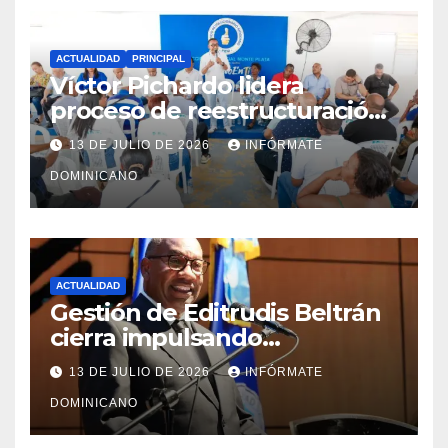
ACTUALIDAD
PRINCIPAL
Víctor Pichardo lidera
proceso de reestructuración
y fortalecimiento del PRM en
13 DE JULIO DE 2026
INFÓRMATE
Monte Plata
DOMINICANO
ACTUALIDAD
Gestión de Editrudis Beltrán
cierra impulsando
modernización, expansión y
13 DE JULIO DE 2026
INFÓRMATE
transformación institucional
DOMINICANO