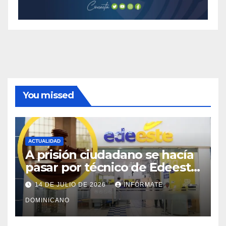
You missed
ACTUALIDAD
A prisión ciudadano se hacía
pasar por técnico de Edeeste
para estafar a dueños de
14 DE JULIO DE 2026
INFÓRMATE
comercios
DOMINICANO