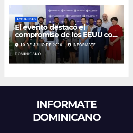
ACTUALIDAD
El evento destacó el
compromiso de los EEUU con
el liderazgo, la innovación y la
10 DE JULIO DE 2026
INFÓRMATE
excelencia académica por
DOMINICANO
más de ocho décadas.
INFORMATE
DOMINICANO