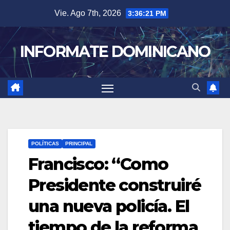
Skip
Vie. Ago 7th, 2026
3:36:21 PM
to
content
INFORMATE DOMINICANO
POLÍTICAS
PRINCIPAL
Francisco: “Como
Presidente construiré
una nueva policía. El
tiempo de la reforma