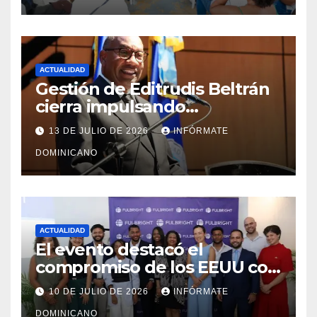
ACTUALIDAD
Gestión de Editrudis Beltrán
cierra impulsando
modernización, expansión y
13 DE JULIO DE 2026
INFÓRMATE
transformación institucional
DOMINICANO
ACTUALIDAD
El evento destacó el
compromiso de los EEUU con
el liderazgo, la innovación y la
10 DE JULIO DE 2026
INFÓRMATE
excelencia académica por
DOMINICANO