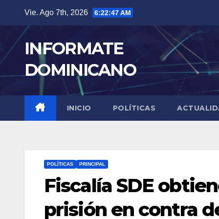
Skip
Vie. Ago 7th, 2026
6:22:48 AM
to
content
INFORMATE
DOMINICANO
INICIO
POLÍTICAS
ACTUALI
POLÍTICAS
PRINCIPAL
Fiscalía SDE obtie
prisión en contra 