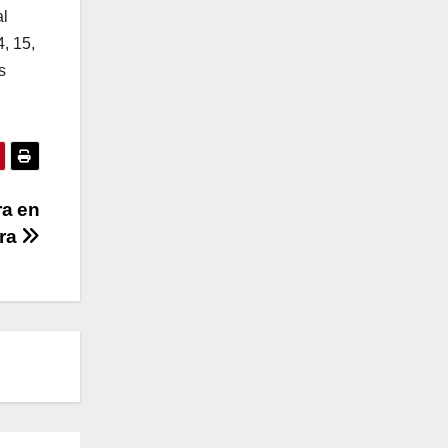
al
, 15,
s
ra en
ra