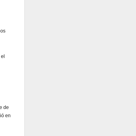
ños
 el
e de
ió en